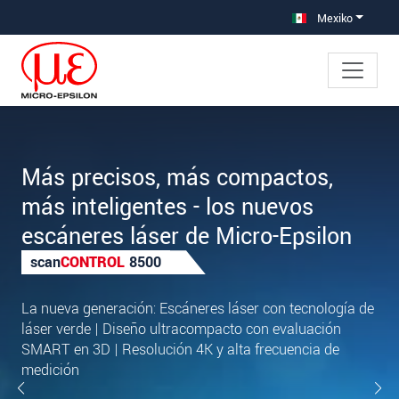
Saltar directamente a la navegación principal
Saltar directamente al contenido
Mexiko
Más precisos, más compactos,
más inteligentes - los nuevos
escáneres láser de Micro-Epsilon
scan
CONTROL
8500
La nueva generación: Escáneres láser con tecnología de
láser verde | Diseño ultracompacto con evaluación
SMART en 3D | Resolución 4K y alta frecuencia de
medición