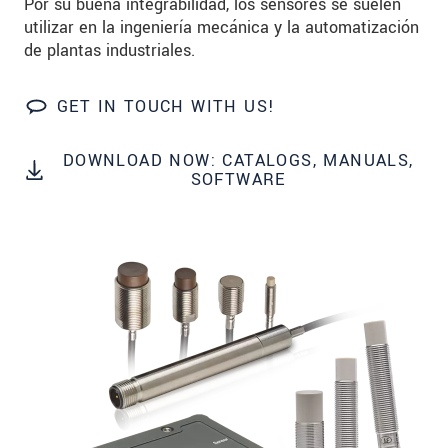
Por su buena integrabilidad, los sensores se suelen
Zip code
utilizar en la ingeniería mecánica y la automatización
de plantas industriales.
City
*
Country
*
GET IN TOUCH WITH US!
Telephone
DOWNLOAD NOW: CATALOGS, MANUALS,
SOFTWARE
E-Mail
*
Message
*
* Mandatory fields
We treat your data confidentially. Please read our
data privacy statement
.