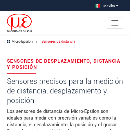
Saltar directamente a la navegación principal
Saltar directamente al contenido
Mexiko
Micro-Epsilon
Sensores de distancia
×
Your request for: Sensores de distancia
SENSORES DE DESPLAZAMIENTO, DISTANCIA
Y POSICIÓN
Title
*
Sensores precisos para la medición
First name
*
de distancia, desplazamiento y
Last name
*
posición
Company
*
Los sensores de distancia de Micro-Epsilon son
ideales para medir con precisión variables como la
Address
distancia, el desplazamiento, la posición y el grosor.