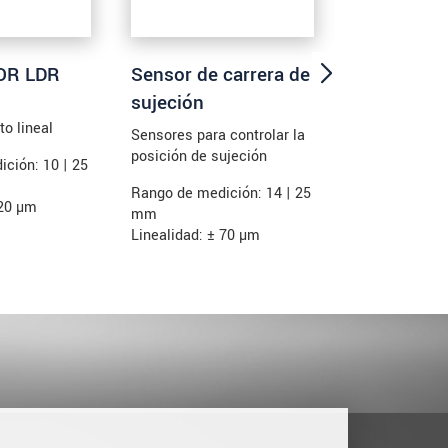
OR LDR
Sensor de carrera de
induSENS
sujeción
Sensores de l
o lineal
con electróni
Sensores para controlar la
posición de sujeción
ción: 10 | 25
Rango de medi
100 / 160 / 20
Rango de medición: 14 | 25
 20 µm
/ 400 / 500 /
mm
Linealidad: 3
Linealidad: ± 70 µm