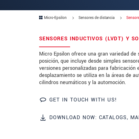
Zip code
Micro-Epsilon
Sensores de distancia
Sensore
City
*
SENSORES INDUCTIVOS (LVDT) Y S
Country
*
Micro Epsilon ofrece una gran variedad de 
Telephone
posición, que incluye desde simples sensor
E-Mail
*
versiones personalizadas para fabricación
desplazamiento se utiliza en la áreas de au
Message
*
cilindros neumáticos y la automoción.
GET IN TOUCH WITH US!
* Mandatory fields
DOWNLOAD NOW: CATALOGS, MA
We treat your data confidentially. Please