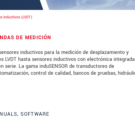
s inductivos (LVDT)
ONDAS DE MEDICIÓN
sensores inductivos para la medición de desplazamiento y
es LVDT hasta sensores inductivos con electrónica integrada
 en serie. La gama induSENSOR de transductores de
tomatización, control de calidad, bancos de pruebas, hidráuli
NUALS, SOFTWARE
 read our
data privacy statement
.