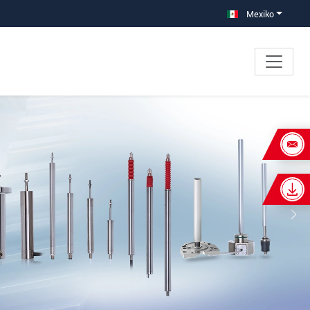
Mexiko
×