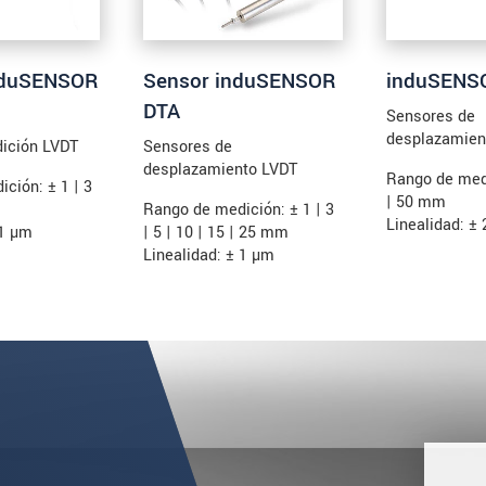
nduSENSOR
Sensor induSENSOR
induSENS
DTA
Sensores de
desplazamient
ición LVDT
Sensores de
desplazamiento LVDT
Rango de medi
ción: ± 1 | 3
| 50 mm
Rango de medición: ± 1 | 3
Linealidad: ±
 1 µm
| 5 | 10 | 15 | 25 mm
Linealidad: ± 1 µm