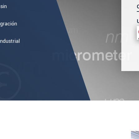
sin
egración
ndustrial