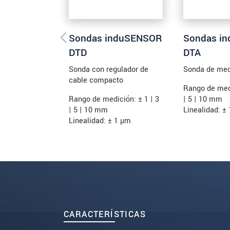
Sondas induSENSOR
Sondas i
DTD
DTA
Sonda con regulador de
Sonda de med
cable compacto
Rango de medi
Rango de medición: ± 1 | 3
| 5 | 10 mm
| 5 | 10 mm
Linealidad: ±
Linealidad: ± 1 µm
CARACTERÍSTICAS