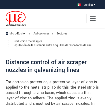
Saltar directamente a la navegación principal
Saltar directamente al contenido
Saltar a la subnavegación
Mexiko
Micro-Epsilon
Aplicaciones
Sectores
Producción metalúrgica
Regulación de la distancia entre boquillas de rascadores de aire
Distance control of air scraper
nozzles in galvanizing lines
For corrosion protection, a protective layer of zinc is
applied to the metal strip. To do this, the steel strip is
passed through a zinc basin, which causes a thin
layer of zinc to adhere. The applied zinc is evenly
distributed and smoothed by air scraper nozzles. In