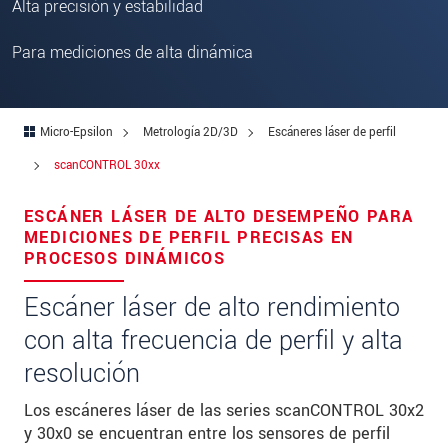
Alta precisión y estabilidad
Zip code
Para mediciones de alta dinámica
City
*
Country
*
Micro-Epsilon
Metrología 2D/3D
Escáneres láser de perfil
Telephone
scanCONTROL 30xx
E-Mail
*
ESCÁNER LÁSER DE ALTO DESEMPEÑO PARA
Message
*
MEDICIONES DE PERFIL PRECISAS EN
PROCESOS DINÁMICOS
Escáner láser de alto rendimiento
con alta frecuencia de perfil y alta
* Mandatory fields
resolución
We treat your data confidentially. Please read our
data privacy statement
.
Los escáneres láser de las series scanCONTROL 30x2
y 30x0 se encuentran entre los sensores de perfil