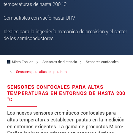
Address
temperaturas de hasta 200 °C
Zip code
Compatibles con vacío hasta UHV
City
*
Ideales para la ingeniería mecánica de precisión y el sector
de los semiconductores
Country
*
Telephone
Micro-Epsilon
Sensores de distancia
Sensores confocales
E-Mail
*
Sensores para altas temperaturas
Message
*
SENSORES CONFOCALES PARA ALTAS
TEMPERATURAS EN ENTORNOS DE HASTA 200
°C
* Mandatory fields
Los nuevos sensores cromáticos confocales para
altas temperaturas establecen pautas en la medición
We treat your data confidentially. Please read our
data privacy statement
.
en entornos exigentes. La gama de productos Micro-