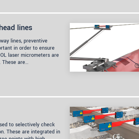
head lines
lway lines, preventive
ortant in order to ensure
ROL laser micrometers are
n. These are…
ed to selectively check
on. These are integrated in
hree points with high