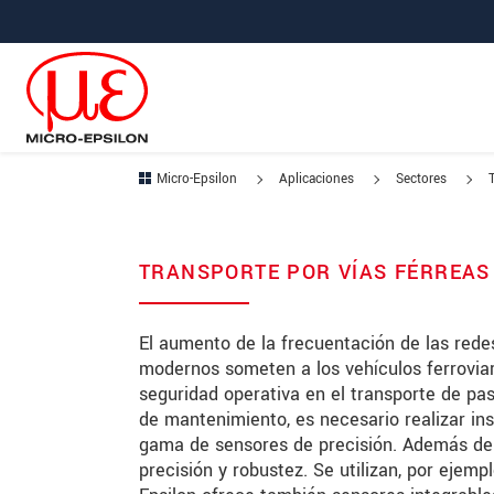
Saltar directamente a la navegación principal
Saltar directamente al contenido
Saltar a la subnavegación
Micro-Epsilon
Aplicaciones
Sectores
TRANSPORTE POR VÍAS FÉRREAS
El aumento de la frecuentación de las redes
modernos someten a los vehículos ferroviar
seguridad operativa en el transporte de pas
de mantenimiento, es necesario realizar ins
gama de sensores de precisión. Además de s
precisión y robustez. Se utilizan, por ejemp