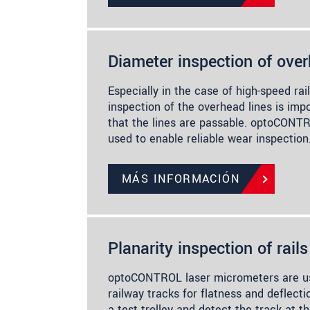
Diameter inspection of over
Especially in the case of high-speed rai
inspection of the overhead lines is imp
that the lines are passable. optoCONT
used to enable reliable wear inspectio
MÁS INFORMACIÓN
Planarity inspection of rails
optoCONTROL laser micrometers are us
railway tracks for flatness and deflecti
a test trolley and detect the track at t