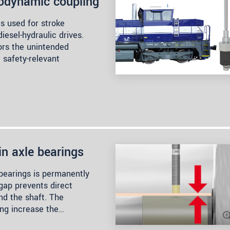
rodynamic coupling
s used for stroke
iesel-hydraulic drives.
ors the unintended
 safety-relevant
in axle bearings
e bearings is permanently
 gap prevents direct
nd the shaft. The
ing increase the…