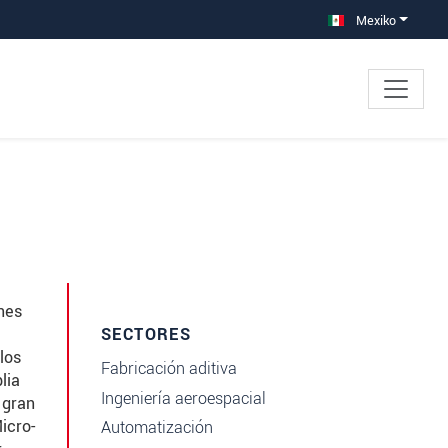
Mexiko
nes
SECTORES
los
Fabricación aditiva
lia
Ingeniería aeroespacial
 gran
icro-
Automatización