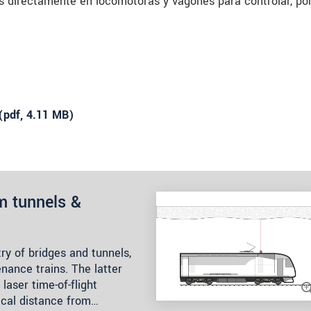
s directamente en locomotoras y vagones para controlar, po
(
pdf
, 4.11 MB)
m tunnels &
ry of bridges and tunnels,
nance trains. The latter
aser time-of-flight
ical distance from…