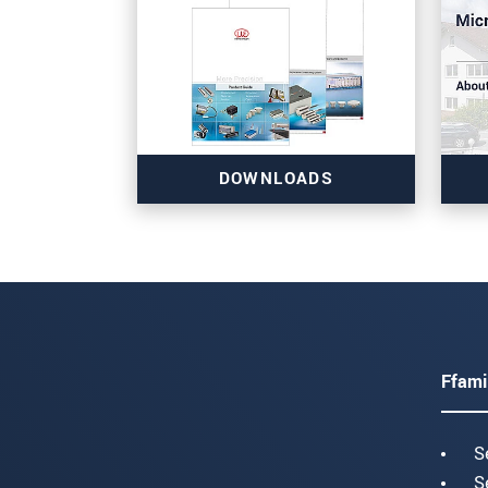
DOWNLOADS
Ffami
S
S