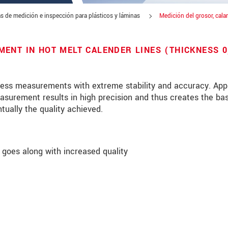
s de medición e inspección para plásticos y láminas
Medición del grosor, cala
ENT IN HOT MELT CALENDER LINES (THICKNESS 0
ness measurements with extreme stability and accuracy. App
easurement results in high precision and thus creates the bas
tually the quality achieved.
goes along with increased quality
 read our
data privacy statement
.