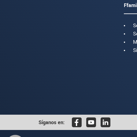
Ffami
S
S
M
S
Síganos en: