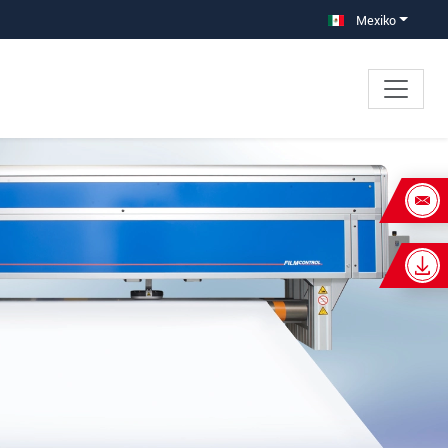
Mexiko
×