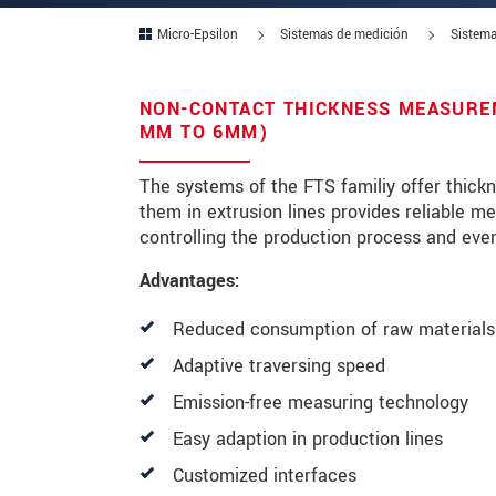
Micro-Epsilon
Sistemas de medición
Sistema
Zip code
City
*
NON-CONTACT THICKNESS MEASUREM
MM TO 6MM)
Country
*
The systems of the FTS familiy offer thick
Telephone
them in extrusion lines provides reliable m
controlling the production process and even
E-Mail
*
Advantages:
Message
*
Reduced consumption of raw materials 
Adaptive traversing speed
Emission-free measuring technology
* Mandatory fields
Easy adaption in production lines
We treat your data confidentially. Please
Customized interfaces