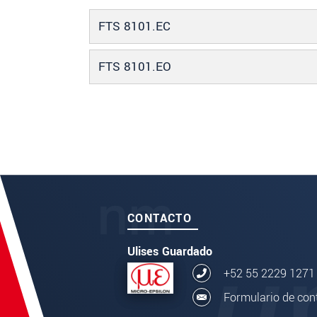
FTS 8101.EC
FTS 8101.EO
CONTACTO
Ulises Guardado
+52 55 2229 1271
Formulario de con