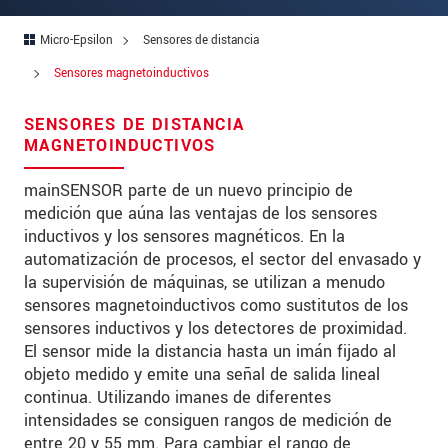
Address
Micro-Epsilon
Sensores de distancia
Zip code
Sensores magnetoinductivos
City
*
SENSORES DE DISTANCIA
Country
*
MAGNETOINDUCTIVOS
Telephone
mainSENSOR parte de un nuevo principio de
medición que aúna las ventajas de los sensores
E-Mail
*
inductivos y los sensores magnéticos. En la
automatización de procesos, el sector del envasado y
Message
*
la supervisión de máquinas, se utilizan a menudo
sensores magnetoinductivos como sustitutos de los
sensores inductivos y los detectores de proximidad.
El sensor mide la distancia hasta un imán fijado al
* Mandatory fields
objeto medido y emite una señal de salida lineal
continua. Utilizando imanes de diferentes
We treat your data confidentially. Please read our
intensidades se consiguen rangos de medición de
data privacy statement
.
entre 20 y 55 mm. Para cambiar el rango de