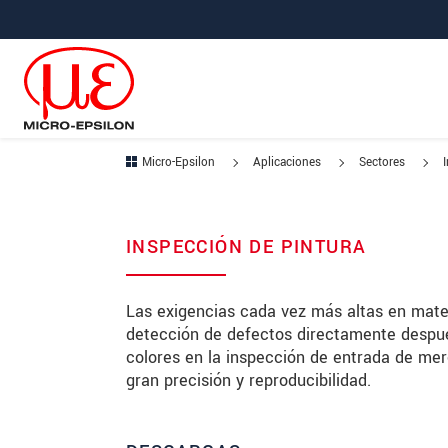
Saltar directamente a la navegación principal
Saltar directamente al contenido
Saltar a la subnavegación
Micro-Epsilon
Aplicaciones
Sectores
INSPECCIÓN DE PINTURA
Las exigencias cada vez más altas en mate
detección de defectos directamente después
colores en la inspección de entrada de me
gran precisión y reproducibilidad.