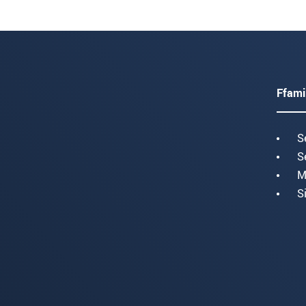
Ffami
S
S
M
S