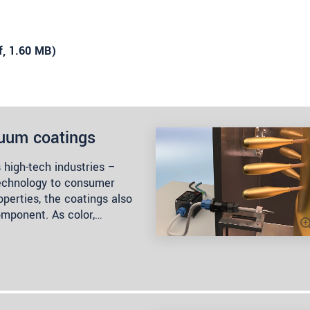
f
, 1.60 MB)
cuum coatings
high-tech industries –
technology to consumer
operties, the coatings also
omponent. As color,…