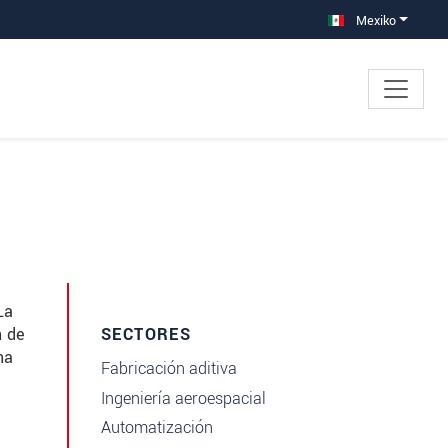
Mexiko
La
n de
SECTORES
na
Fabricación aditiva
Ingeniería aeroespacial
Automatización