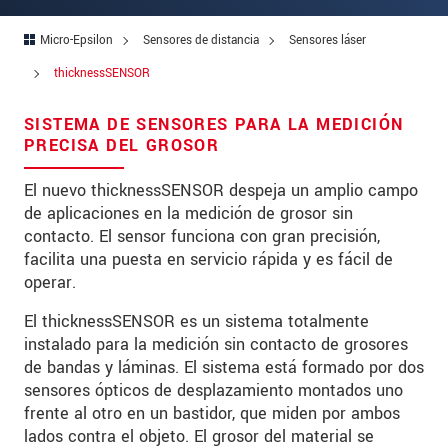
Zip code
Micro-Epsilon
Sensores de distancia
Sensores láser
City
*
thicknessSENSOR
Country
*
SISTEMA DE SENSORES PARA LA MEDICIÓN
PRECISA DEL GROSOR
Telephone
El nuevo thicknessSENSOR despeja un amplio campo
E-Mail
*
de aplicaciones en la medición de grosor sin
Message
*
contacto. El sensor funciona con gran precisión,
facilita una puesta en servicio rápida y es fácil de
operar.
El thicknessSENSOR es un sistema totalmente
instalado para la medición sin contacto de grosores
* Mandatory fields
de bandas y láminas. El sistema está formado por dos
We treat your data confidentially. Please read our
sensores ópticos de desplazamiento montados uno
data privacy statement
.
frente al otro en un bastidor, que miden por ambos
lados contra el objeto. El grosor del material se