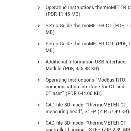
Operating Instructions thermoMETER 
(
PDF
, 11.45 MB)
Setup Guide thermoMETER CT (
PDF
, 1.
MB)
Setup Guide thermoMETER CTL (
PDF
, 
MB)
Additional Information USB Interface
Module (
PDF
, 355.88 KB)
Operating Instructions "Modbus RTU
communication interface for CT and
CTlaser" (
PDF
, 644.06 KB)
CAD file 3D-model "thermoMETER CT
measuring head", STEP (
ZIP
, 57.49 KB)
CAD file 3D-model "thermoMETER CT
controller housing", STEP (
ZIP
, 2.39 MB