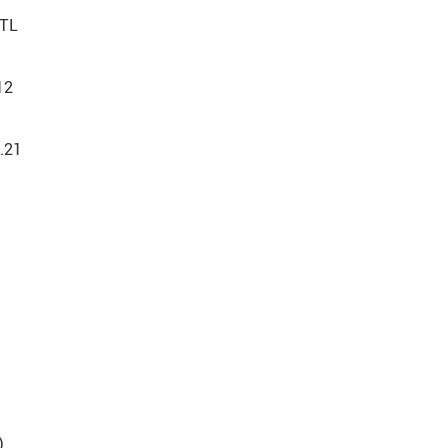
CTL
12
1.21
)