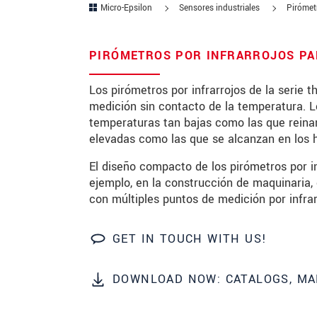
Micro-Epsilon
Sensores industriales
Pirómetr
Zip code
PIRÓMETROS POR INFRARROJOS PAR
City
*
Los pirómetros por infrarrojos de la seri
Country
*
medición sin contacto de la temperatura. 
temperaturas tan bajas como las que reina
Telephone
elevadas como las que se alcanzan en los h
E-Mail
*
El diseño compacto de los pirómetros por in
ejemplo, en la construcción de maquinaria,
Message
*
con múltiples puntos de medición por infrar
GET IN TOUCH WITH US!
* Mandatory fields
DOWNLOAD NOW: CATALOGS, MA
We treat your data confidentially. Please