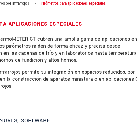
os por infrarrojos
Pirómetros para aplicaciones especiales
A APLICACIONES ESPECIALES
e thermoMETER CT cubren una amplia gama de aplicaciones en
Los pirómetros miden de forma eficaz y precisa desde
n en las cadenas de frío y en laboratorios hasta temperatur
ornos de fundición y altos hornos.
frarrojos permite su integración en espacios reducidos, por
 en la construcción de aparatos miniatura o en aplicaciones
rojos.
NUALS, SOFTWARE
 read our
data privacy statement
.