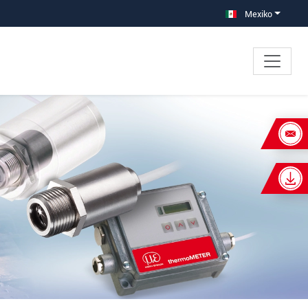
Mexiko
×