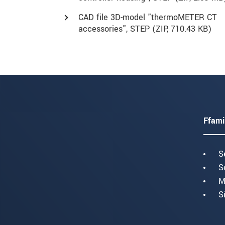
CAD file 3D-model "thermoMETER CT
accessories", STEP (
ZIP
, 710.43 KB)
Ffami
S
S
M
S