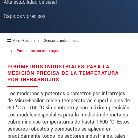
Address
Alta estabilidad de señal
Zip code
Rápidos y precisos
City
*
Country
*
Micro-Epsilon
Sensores industriales
Pirómetros por infrarrojos
Telephone
PIRÓMETROS INDUSTRIALES PARA LA
E-Mail
*
MEDICIÓN PRECISA DE LA TEMPERATURA
POR INFRARROJOS
Message
*
Los modernos y potentes pirómetros por infrarrojos
de Micro-Epsilon miden temperaturas superficiales de
-50 °C a 1100 °C sin contacto y con máxima precisión.
Los modelos especiales para la medición de metales
* Mandatory fields
cubren incluso temperaturas de hasta 1,600 °C. Estos
We treat your data confidentially. Please read our
sensores robustos y compactos se aplican en
data privacy statement
.
prácticamente todos los sectores industriales, tales