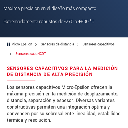
Zip code
Máxima precisión en el diseño más compacto
City
*
Extremadamente robustos de -270 a +800 °C
Country
*
Telephone
Micro-Epsilon
Sensores de distancia
Sensores capacitivos
E-Mail
*
Sensores capaNCDT
Message
*
SENSORES CAPACITIVOS PARA LA MEDICIÓN
DE DISTANCIA DE ALTA PRECISIÓN
Los sensores capacitivos Micro-Epsilon ofrecen la
máxima precisión en la medición de desplazamiento,
* Mandatory fields
distancia, separación y espesor. Diversas variantes
constructivas permiten una integración óptima y
We treat your data confidentially. Please read our
data privacy statement
.
convencen por su sobresaliente linealidad, estabilidad
térmica y resolución.