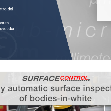
ntro del
ores,
roveedor