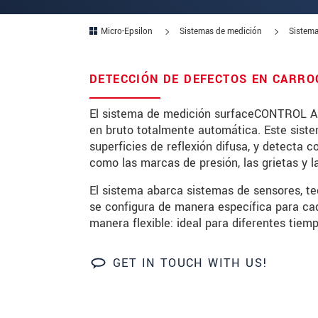
Zip code
Micro-Epsilon
Sistemas de medición
Sistema
City
*
DETECCIÓN DE DEFECTOS EN CARRO
Country
*
El sistema de medición surfaceCONTROL Aut
Telephone
en bruto totalmente automática. Este sistem
superficies de reflexión difusa, y detecta 
E-Mail
*
como las marcas de presión, las grietas y 
Message
*
El sistema abarca sistemas de sensores, te
se configura de manera específica para cad
manera flexible: ideal para diferentes tiem
GET IN TOUCH WITH US!
* Mandatory fields
We treat your data confidentially. Please