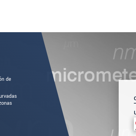
ión de
curvadas
 zonas