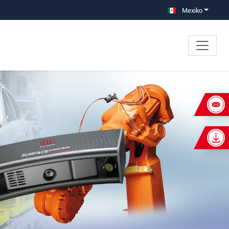
Mexiko
×