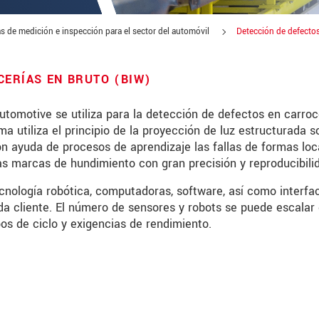
s de medición e inspección para el sector del automóvil
Detección de defectos
CERÍAS EN BRUTO (BIW)
omotive se utiliza para la detección de defectos en carroc
a utiliza el principio de la proyección de luz estructurada s
con ayuda de procesos de aprendizaje las fallas de formas loc
las marcas de hundimiento con gran precisión y reproducibili
cnología robótica, computadoras, software, así como interfac
a cliente. El número de sensores y robots se puede escalar
pos de ciclo y exigencias de rendimiento.
 read our
data privacy statement
.