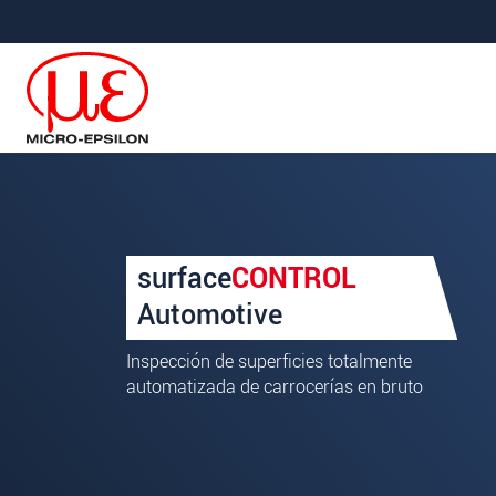
Saltar directamente a la navegación principal
Saltar directamente al contenido
Your request for: Detección 
surface
CONTROL
Title
*
Automotive
First name
*
Inspección de superficies totalmente
automatizada de carrocerías en bruto
Last name
*
Company
*
Address