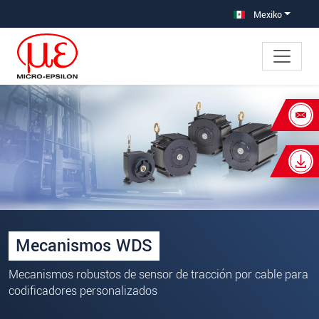
Saltar directamente a la navegación principal
Saltar directamente al contenido
Mexiko
×
Your request for: Mecanismos
Title
*
First name
*
Last name
*
Mecanismos WDS
Company
*
Mecanismos robustos de sensor de tracción por cable para
codificadores personalizados
Address