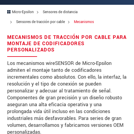
Zip code
Micro-Epsilon
Sensores de distancia
City
*
Sensores de tracción por cable
Mecanismos
Country
*
MECANISMOS DE TRACCIÓN POR CABLE PARA
MONTAJE DE CODIFICADORES
Telephone
PERSONALIZADOS
E-Mail
*
Los mecanismos wireSENSOR de Micro-Epsilon
admiten el montaje tanto de codificadores
Message
*
incrementales como absolutos. Con ello, la interfaz, la
resolución y el tipo de conexión se pueden
personalizar y adecuar al tratamiento de señal.
Componentes de gran precisión y un diseño robusto
* Mandatory fields
aseguran una alta eficacia operativa y una
prolongada vida útil incluso en las condiciones
We treat your data confidentially. Please read our
industriales más desfavorables. Para series de gran
data privacy statement
.
volumen, desarrollamos y fabricamos versiones OEM
personalizadas.