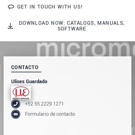
data privacy statement
.
GET IN TOUCH WITH US!
SEND MESSAGE
DOWNLOAD NOW: CATALOGS, MANUALS,
SOFTWARE
CONTACTO
Ulises Guardado
+52 55 2229 1271
Formulario de contacto