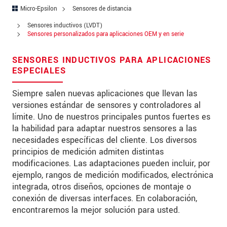
Micro-Epsilon
Sensores de distancia
Address
Sensores inductivos (LVDT)
Sensores personalizados para aplicaciones OEM y en serie
Zip code
City
*
SENSORES INDUCTIVOS PARA APLICACIONES
ESPECIALES
Country
*
Siempre salen nuevas aplicaciones que llevan las
Telephone
versiones estándar de sensores y controladores al
límite. Uno de nuestros principales puntos fuertes es
E-Mail
*
la habilidad para adaptar nuestros sensores a las
necesidades específicas del cliente. Los diversos
Message
*
principios de medición admiten distintas
modificaciones. Las adaptaciones pueden incluir, por
ejemplo, rangos de medición modificados, electrónica
integrada, otros diseños, opciones de montaje o
conexión de diversas interfaces. En colaboración,
* Mandatory fields
encontraremos la mejor solución para usted.
We treat your data confidentially. Please read our