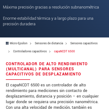
Zip code
Máxima precisión gracias a resolución subnanométrica
City
*
Enorme estabilidad térmica y a largo plazo para una
precisión duradera
Country
*
Telephone
Micro-Epsilon
Sensores de distancia
Sensores capacitivos
E-Mail
*
Controladores capacitivos
capaNCDT 6500
Message
*
CONTROLADOR DE ALTO RENDIMIENTO
(MULTICANAL) PARA SENSORES
CAPACITIVOS DE DESPLAZAMIENTO
* Mandatory fields
El capaNCDT 6500 es un controlador de alto
rendimiento para mediciones sin contacto de
We treat your data confidentially. Please read our
desplazamiento, distancia y posición – en cualquier
data privacy statement
.
lugar donde se requiera una precisión nanométrica.
Con una alta velocidad de medición, también es