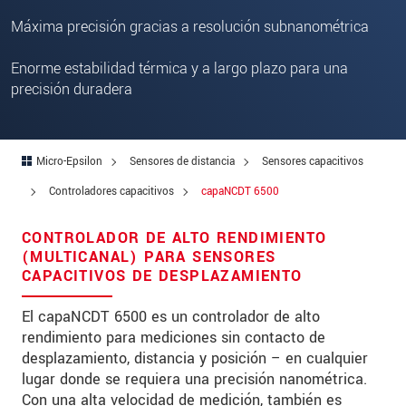
Zip code
Máxima precisión gracias a resolución subnanométrica
City
*
Enorme estabilidad térmica y a largo plazo para una
precisión duradera
Country
*
Telephone
Micro-Epsilon
Sensores de distancia
Sensores capacitivos
E-Mail
*
Controladores capacitivos
capaNCDT 6500
Message
*
CONTROLADOR DE ALTO RENDIMIENTO
(MULTICANAL) PARA SENSORES
CAPACITIVOS DE DESPLAZAMIENTO
* Mandatory fields
El capaNCDT 6500 es un controlador de alto
rendimiento para mediciones sin contacto de
We treat your data confidentially. Please read our
desplazamiento, distancia y posición – en cualquier
data privacy statement
.
lugar donde se requiera una precisión nanométrica.
Con una alta velocidad de medición, también es