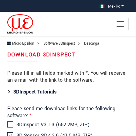
Saltar directamente a la navegación principal
Saltar directamente al contenido
Mexiko
Micro-Epsilon
Software 3DInspect
Descarga
DOWNLOAD 3DINSPECT
Please fill in all fields marked with *. You will receive
an e-mail with the link to the software.
3DInspect Tutorials
Please send me download links for the following
software:
*
3DInspect V3.1.3 (662.2MB, ZIP)
3D Sensor SDK 3.6 (41.5 MB, ZIP)