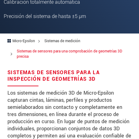
Calibración totalmente automática
Address
Precisión del sistema de hasta ±5 µm
Zip code
City
*
Micro-Epsilon
Sistemas de medición
Country
*
Sistemas de sensores para una comprobación de geometrías 3D
precisa
Telephone
SISTEMAS DE SENSORES PARA LA
E-Mail
*
INSPECCIÓN DE GEOMETRÍAS 3D
Message
*
Los sistemas de medición 3D de Micro-Epsilon
capturan cintas, láminas, perfiles y productos
semielaborados sin contacto y completamente en
tres dimensiones, en línea durante el proceso de
producción en curso. En lugar de puntos de medición
* Mandatory fields
individuales, proporcionan conjuntos de datos 3D
We treat your data confidentially. Please read our
completos y permiten así una evaluación confiable de