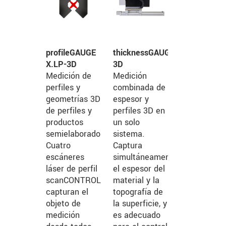
profileGAUGE
thicknessGAUGE
X.LP-3D
3D
Medición de
Medición
perfiles y
combinada de
geometrías 3D
espesor y
de perfiles y
perfiles 3D en
productos
un solo
semielaborados.
sistema.
Cuatro
Captura
escáneres
simultáneamente
láser de perfil
el espesor del
scanCONTROL
material y la
capturan el
topografía de
objeto de
la superficie, y
medición
es adecuado