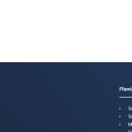
Ffami
S
S
M