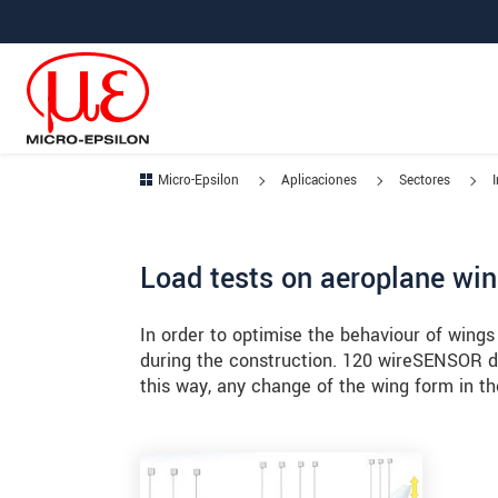
Saltar directamente a la navegación principal
Saltar directamente al contenido
Saltar a la subnavegación
Micro-Epsilon
Aplicaciones
Sectores
Load tests on aeroplane wi
In order to optimise the behaviour of wings 
during the construction. 120 wireSENSOR d
this way, any change of the wing form in th