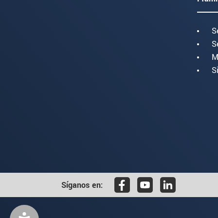
S
S
M
S
Síganos en: