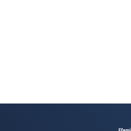
Ffami