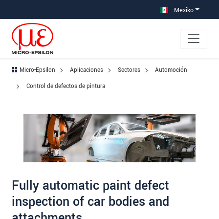
Saltar directamente a la navegación principal
Saltar directamente al contenido
Saltar a la subnavegación
Mexiko
Micro-Epsilon
Aplicaciones
Sectores
Automoción
Control de defectos de pintura
Fully automatic paint defect
inspection of car bodies and
attachments