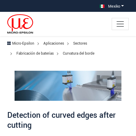
Saltar directamente a la navegación principal
Saltar directamente al contenido
Saltar a la subnavegación
Mexiko
Micro-Epsilon
Aplicaciones
Sectores
Fabricación de baterías
Curvatura del borde
Detection of curved edges after
cutting