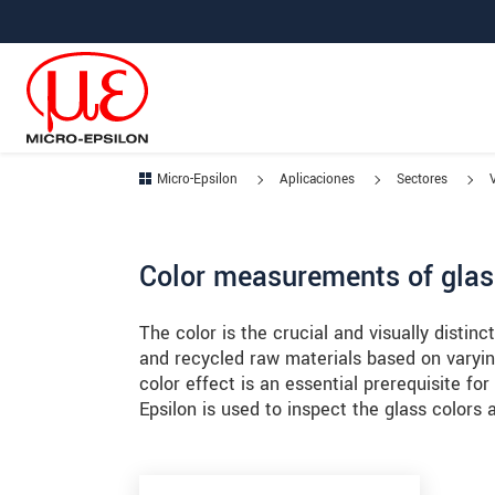
Saltar directamente a la navegación principal
Saltar directamente al contenido
Saltar a la subnavegación
Micro-Epsilon
Aplicaciones
Sectores
V
Color measurements of gla
The color is the crucial and visually distinc
and recycled raw materials based on varyin
color effect is an essential prerequisite f
Epsilon is used to inspect the glass colors