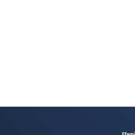
Ffami