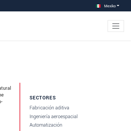
Mexiko
atural
he
SECTORES
o-
Fabricación aditiva
Ingeniería aeroespacial
Automatización