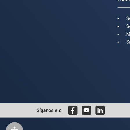
S
S
M
S
Síganos en: