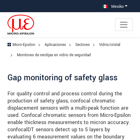
Saltar directamente a la navegación principal
Saltar directamente al contenido
Saltar a la subnavegación
Mexiko
Micro-Epsilon
Aplicaciones
Sectores
Vidrio/cristal
Monitoreo de rendijas en vidrio de seguridad
Gap monitoring of safety glass
For quality control and process control during the
production of safety glass, confocal chromatic
displacement sensors with a multi-peak function are
used. Confocal chromatic sensors from Micro-Epsilon
enable thickness measurements to micron accuracy.
confocalDT sensors detect up to 5 layers by
evaluating 6 measurement values on the boundary