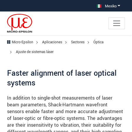
Saltar directamente a la navegación principal
Saltar directamente al contenido
Saltar a la subnavegación
Mexiko
Micro-Epsilon
Aplicaciones
Sectores
Óptica
Ajuste de sistemas láser
Faster alignment of laser optical
systems
In addition to single-shot measurements of laser
beam parameters, Shack-Hartmann wavefront
sensors enable faster and more accurate adjustment
of laser-optic or fibre-optic systems. The advantages
are their insensitivity to vibration, their suitability for
different wavelength ranges, and their high sampling