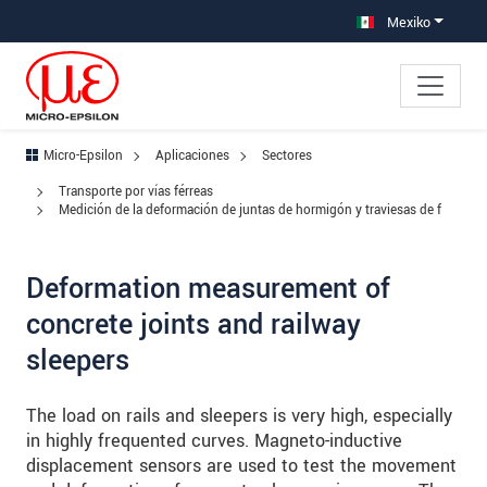
Saltar directamente a la navegación principal
Saltar directamente al contenido
Saltar a la subnavegación
Mexiko
Micro-Epsilon
Aplicaciones
Sectores
Transporte por vías férreas
Medición de la deformación de juntas de hormigón y traviesas de f
Deformation measurement of
concrete joints and railway
sleepers
The load on rails and sleepers is very high, especially
in highly frequented curves. Magneto-inductive
displacement sensors are used to test the movement