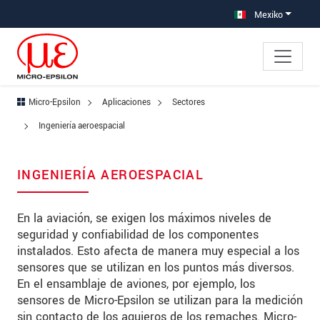
Saltar directamente a la navegación principal
Saltar directamente al contenido
Saltar a la subnavegación
Mexiko
Micro-Epsilon
Aplicaciones
Sectores
Ingeniería aeroespacial
INGENIERÍA AEROESPACIAL
En la aviación, se exigen los máximos niveles de
seguridad y confiabilidad de los componentes
instalados. Esto afecta de manera muy especial a los
sensores que se utilizan en los puntos más diversos.
En el ensamblaje de aviones, por ejemplo, los
sensores de Micro-Epsilon se utilizan para la medición
sin contacto de los agujeros de los remaches. Micro-