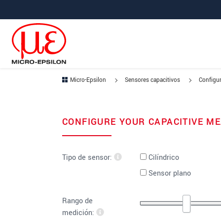
Saltar directamente a la navegación principal
Saltar directamente al contenido
Micro-Epsilon
Sensores capacitivos
Configur
CONFIGURE YOUR CAPACITIVE M