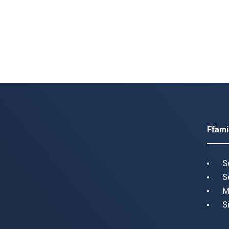
Ffami
S
S
M
S