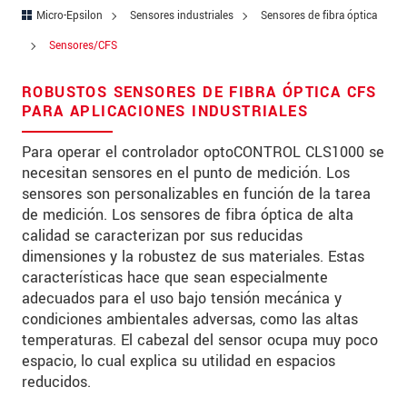
Zip code
Micro-Epsilon
Sensores industriales
Sensores de fibra óptica
Sensores/CFS
City
*
ROBUSTOS SENSORES DE FIBRA ÓPTICA CFS
Country
*
PARA APLICACIONES INDUSTRIALES
Telephone
Para operar el controlador optoCONTROL CLS1000 se
necesitan sensores en el punto de medición. Los
E-Mail
*
sensores son personalizables en función de la tarea
Message
*
de medición. Los sensores de fibra óptica de alta
calidad se caracterizan por sus reducidas
dimensiones y la robustez de sus materiales. Estas
características hace que sean especialmente
adecuados para el uso bajo tensión mecánica y
* Mandatory fields
condiciones ambientales adversas, como las altas
temperaturas. El cabezal del sensor ocupa muy poco
We treat your data confidentially. Please read our
data privacy statement
.
espacio, lo cual explica su utilidad en espacios
reducidos.