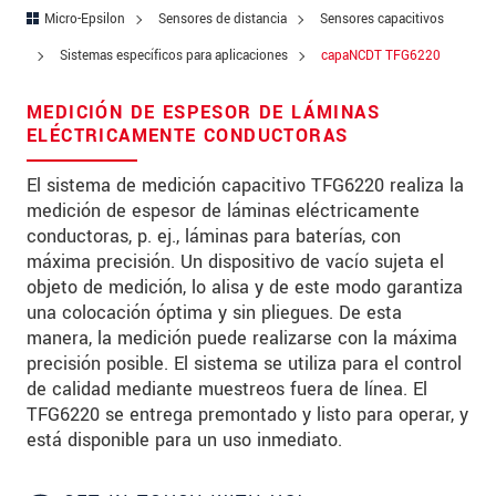
Zip code
Micro-Epsilon
Sensores de distancia
Sensores capacitivos
Sistemas específicos para aplicaciones
capaNCDT TFG6220
City
*
MEDICIÓN DE ESPESOR DE LÁMINAS
Country
*
ELÉCTRICAMENTE CONDUCTORAS
Telephone
El sistema de medición capacitivo TFG6220 realiza la
medición de espesor de láminas eléctricamente
E-Mail
*
conductoras, p. ej., láminas para baterías, con
Message
*
máxima precisión. Un dispositivo de vacío sujeta el
objeto de medición, lo alisa y de este modo garantiza
una colocación óptima y sin pliegues. De esta
manera, la medición puede realizarse con la máxima
precisión posible. El sistema se utiliza para el control
* Mandatory fields
de calidad mediante muestreos fuera de línea. El
TFG6220 se entrega premontado y listo para operar, y
We treat your data confidentially. Please read our
data privacy statement
.
está disponible para un uso inmediato.