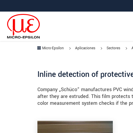
Saltar directamente a la navegación principal
Saltar directamente al contenido
Saltar a la subnavegación
Micro-Epsilon
Aplicaciones
Sectores
Inline detection of protect
Company „Schüco“ manufactures PVC window
after they are extruded. This film protec
color measurement system checks if the pro