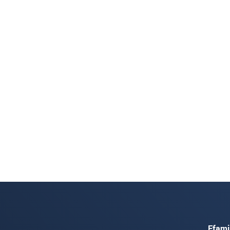
Ffami