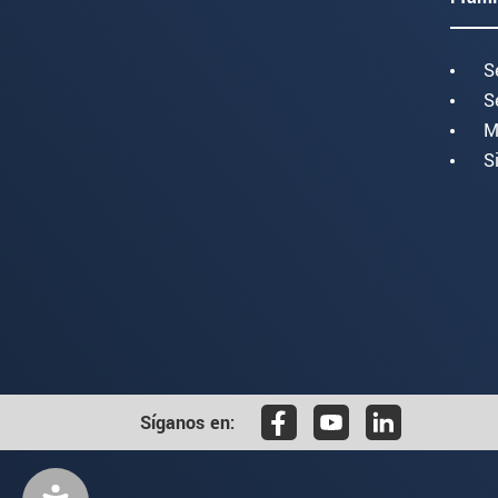
S
S
M
S
Síganos en: