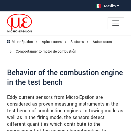
Saltar directamente a la navegación principal
Saltar directamente al contenido
Saltar a la subnavegación
Mexiko
Micro-Epsilon
Aplicaciones
Sectores
Automoción
Comportamiento motor de combustión
Behavior of the combustion engine
in the test bench
Eddy current sensors from Micro-Epsilon are
considered as proven measuring instruments in the
test bench of combustion engines. In towing mode as
well as in the firing mode, the sensors detect
different quantities which contribute to the
improvement of the engine characteristics. In