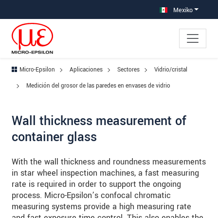
Saltar directamente a la navegación principal
Saltar directamente al contenido
Saltar a la subnavegación
Mexiko
Micro-Epsilon
Aplicaciones
Sectores
Vidrio/cristal
Medición del grosor de las paredes en envases de vidrio
Wall thickness measurement of
container glass
With the wall thickness and roundness measurements
in star wheel inspection machines, a fast measuring
rate is required in order to support the ongoing
process. Micro-Epsilon’s confocal chromatic
measuring systems provide a high measuring rate
and fast exposure time control. This also enables the