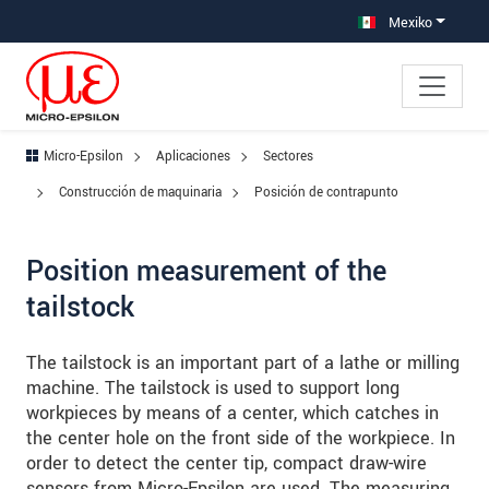
Saltar directamente a la navegación principal
Saltar directamente al contenido
Saltar a la subnavegación
Mexiko
Micro-Epsilon
Aplicaciones
Sectores
Construcción de maquinaria
Posición de contrapunto
Position measurement of the
tailstock
The tailstock is an important part of a lathe or milling
machine. The tailstock is used to support long
workpieces by means of a center, which catches in
the center hole on the front side of the workpiece. In
order to detect the center tip, compact draw-wire
sensors from Micro-Epsilon are used. The measuring