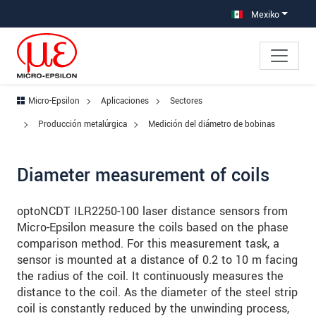
Saltar directamente a la navegación principal
Saltar directamente al contenido
Saltar a la subnavegación
Mexiko
Micro-Epsilon
Aplicaciones
Sectores
Producción metalúrgica
Medición del diámetro de bobinas
Diameter measurement of coils
optoNCDT ILR2250-100 laser distance sensors from
Micro-Epsilon measure the coils based on the phase
comparison method. For this measurement task, a
sensor is mounted at a distance of 0.2 to 10 m facing
the radius of the coil. It continuously measures the
distance to the coil. As the diameter of the steel strip
coil is constantly reduced by the unwinding process,