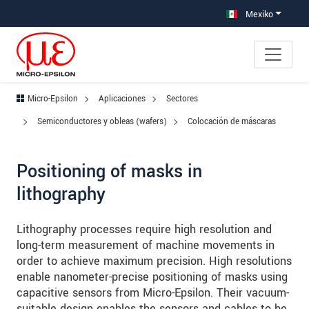
Saltar directamente a la navegación principal
Saltar directamente al contenido
Saltar a la subnavegación
Mexiko
Micro-Epsilon
Aplicaciones
Sectores
Semiconductores y obleas (wafers)
Colocación de máscaras
Positioning of masks in
lithography
Lithography processes require high resolution and
long-term measurement of machine movements in
order to achieve maximum precision. High resolutions
enable nanometer-precise positioning of masks using
capacitive sensors from Micro-Epsilon. Their vacuum-
suitable design enables the sensors and cables to be