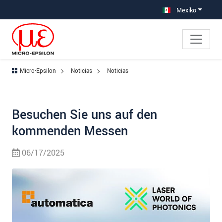
Saltar directamente a la navegación principal
Saltar directamente al contenido
Mexiko
Micro-Epsilon
Noticias
Noticias
Besuchen Sie uns auf den
kommenden Messen
06/17/2025