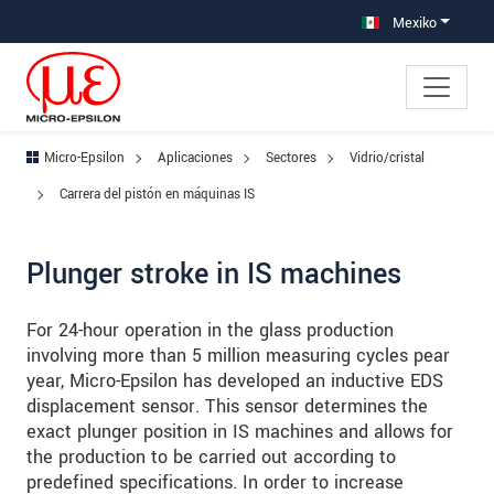
Saltar directamente a la navegación principal
Saltar directamente al contenido
Saltar a la subnavegación
Mexiko
Micro-Epsilon
Aplicaciones
Sectores
Vidrio/cristal
Carrera del pistón en máquinas IS
Plunger stroke in IS machines
For 24-hour operation in the glass production
involving more than 5 million measuring cycles pear
year, Micro-Epsilon has developed an inductive EDS
displacement sensor. This sensor determines the
exact plunger position in IS machines and allows for
the production to be carried out according to
predefined specifications. In order to increase