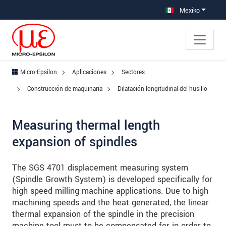
Saltar directamente a la navegación principal
Saltar directamente al contenido
Saltar a la subnavegación
Mexiko
Micro-Epsilon
Aplicaciones
Sectores
Construcción de maquinaria
Dilatación longitudinal del husillo
Measuring thermal length
expansion of spindles
The SGS 4701 displacement measuring system
(Spindle Growth System) is developed specifically for
high speed milling machine applications. Due to high
machining speeds and the heat generated, the linear
thermal expansion of the spindle in the precision
machine tool must to be compensated for in order to