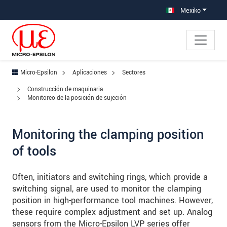
Saltar directamente a la navegación principal
Saltar directamente al contenido
Saltar a la subnavegación
Mexiko
Micro-Epsilon
Aplicaciones
Sectores
Construcción de maquinaria
Monitoreo de la posición de sujeción
Monitoring the clamping position
of tools
Often, initiators and switching rings, which provide a
switching signal, are used to monitor the clamping
position in high-performance tool machines. However,
these require complex adjustment and set up. Analog
sensors from the Micro-Epsilon LVP series offer