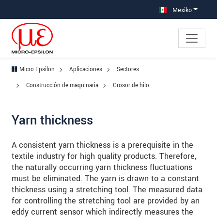
Saltar directamente a la navegación principal
Saltar directamente al contenido
Saltar a la subnavegación
Mexiko
Micro-Epsilon
Aplicaciones
Sectores
Construcción de maquinaria
Grosor de hilo
Yarn thickness
A consistent yarn thickness is a prerequisite in the
textile industry for high quality products. Therefore,
the naturally occurring yarn thickness fluctuations
must be eliminated. The yarn is drawn to a constant
thickness using a stretching tool. The measured data
for controlling the stretching tool are provided by an
eddy current sensor which indirectly measures the