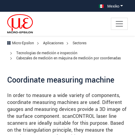
Saltar directamente a la navegación principal
Saltar directamente al contenido
Saltar a la subnavegación
Mexiko
Micro-Epsilon
Aplicaciones
Sectores
Tecnologías de medición e inspección
Cabezales de medición en máquina de medición por coordenadas
Coordinate measuring machine
In order to measure a wide variety of components,
coordinate measuring machines are used. Different
gauges and measuring devices provide a 3D image of
the surface component. scanCONTROL laser line
scanners are ideally suitable for this purpose. Based
on the triangulation principle, they measure the