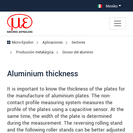
Saltar directamente a la navegación principal
Saltar directamente al contenido
Saltar a la subnavegación
Mexiko
Micro-Epsilon
Aplicaciones
Sectores
Producción metalúrgica
Grosor del aluminio
Aluminium thickness
It is important to know the thickness of the plates for
the manufacture of aluminium plates. The non-
contact profile measuring system measures the
profile of the plates using a capacitive sensor. At the
same time, the width of the plate is determined
during the measurement. The reversing rolling stand
and the following roller stands can be better adjusted