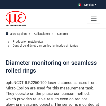
Saltar directamente a la navegación principal
Saltar directamente al contenido
Saltar a la subnavegación
Mexiko
Micro-Epsilon
Aplicaciones
Sectores
Producción metalúrgica
Control del diámetro en anillos laminados sin juntas
Diameter monitoring on seamless
rolled rings
optoNCDT ILR2250-100 laser distance sensors from
Micro-Epsilon are used for this measurement task.
They operate on the phase comparison method,
which provides reliable results even on red-hot
glowing measuring objects. The sensor is mounted at