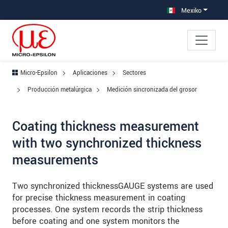
Saltar directamente a la navegación principal
Saltar directamente al contenido
Saltar a la subnavegación
Mexiko
Micro-Epsilon
Aplicaciones
Sectores
Producción metalúrgica
Medición sincronizada del grosor
Coating thickness measurement
with two synchronized thickness
measurements
Two synchronized thicknessGAUGE systems are used
for precise thickness measurement in coating
processes. One system records the strip thickness
before coating and one system monitors the