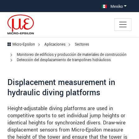
Saltar directamente a la navegación principal
Saltar directamente al contenido
Saltar a la subnavegación
Mexiko
Micro-Epsilon
Aplicaciones
Sectores
Monitoreo de edificios y producción de materiales de construcción
Detección del desplazamiento de trampolines hidráulicos
Displacement measurement in
hydraulic diving platforms
Height-adjustable diving platforms are used in
competitive sports to set individual jump heights or
identical heights for synchronized divers. Draw-wire
displacement sensors from Micro-Epsilon measure
the height of the tower and ensure that the tower is